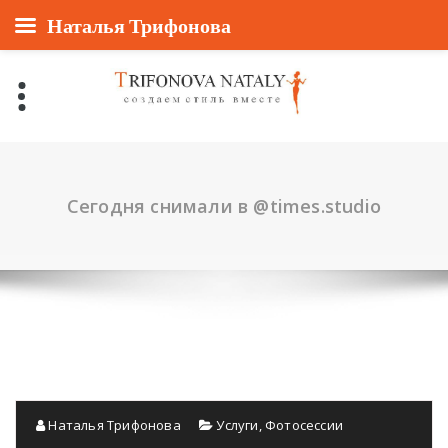
Наталья Трифонова
Перейти
к
содержанию
Сегодня снимали в @times.studio
Наталья Трифонова
Услуги
,
Фотосессии