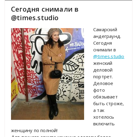
Сегодня снимали в
@times.studio
Самарский
андеграунд.
Сегодня
снимали в
@times.studio
женский
деловой
портрет.
Деловое
фото
обязывает
быть строже,
а так
хотелось
включить
женщину по полной!
Для личного архива конечно сделали более