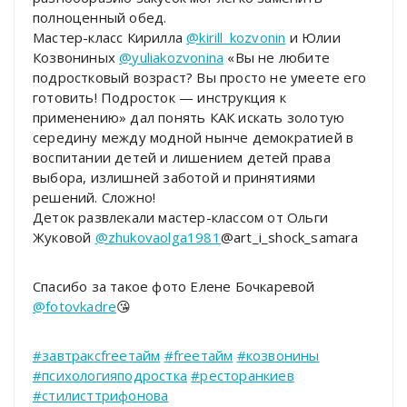
полноценный обед.
Мастер-класс Кирилла
@kirill_kozvonin
и Юлии
Козвониных
@yuliakozvonina
«Вы не любите
подростковый возраст? Вы просто не умеете его
готовить! Подросток — инструкция к
применению» дал понять КАК искать золотую
середину между модной нынче демократией в
воспитании детей и лишением детей права
выбора, излишней заботой и принятиями
решений. Сложно!
Деток развлекали мастер-классом от Ольги
Жуковой
@zhukovaolga1981
@art_i_shock_samara
Спасибо за такое фото Елене Бочкаревой
@fotovkadre
😘
#завтраксfreeтайм
#freeтайм
#козвонины
#психологияподростка
#ресторанкиев
#стилисттрифонова