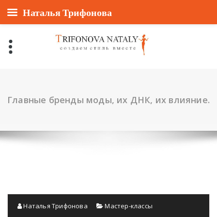
Наталья Трифонова
Перейти
к
содержанию
Главные бренды моды, их ДНК, их влияние.
Наталья Трифонова
Мастер-классы