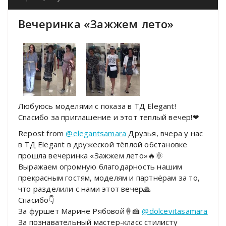
Вечеринка «Зажжем лето»
Любуюсь моделями с показа в ТД Elegant!
Спасибо за приглашение и этот теплый вечер!❤
Repost from
@elegantsamara
Друзья, вчера у нас
в ТД Elegant в дружеской тёплой обстановке
прошла вечеринка «Зажжем лето»🔥🌞
Выражаем огромную благодарность нашим
прекрасным гостям, моделям и партнёрам за то,
что разделили с нами этот вечер🙏
Спасибо👇
За фуршет Марине Рябовой🍦🍰
@dolcevitasamara
За познавательный мастер-класс стилисту