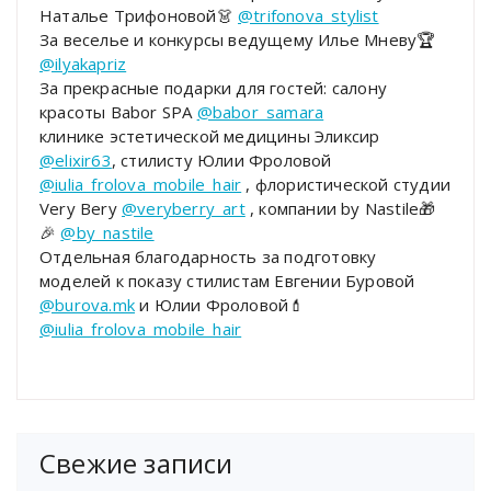
Наталье Трифоновой👗
@trifonova_stylist
За веселье и конкурсы ведущему Илье Мневу🏆
@ilyakapriz
За прекрасные подарки для гостей: салону
красоты Babor SPA
@babor_samara
клинике эстетической медицины Эликсир
@elixir63
, стилисту Юлии Фроловой
@iulia_frolova_mobile_hair
, флористической студии
Very Bery
@veryberry_art
, компании by Nastile🎁
🎉
@by_nastile
Отдельная благодарность за подготовку
моделей к показу стилистам Евгении Буровой
@burova.mk
и Юлии Фроловой💄
@iulia_frolova_mobile_hair
Свежие записи