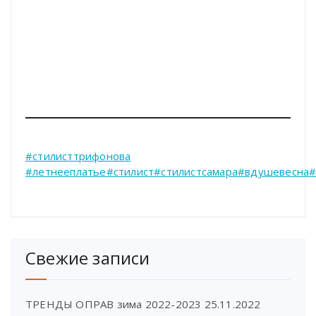
#стилисттрифонова
#летнееплатье
#стилист
#стилистсамара
#вдушевесна
#
Свежие записи
ТРЕНДЫ ОПРАВ зима 2022-2023
25.11.2022